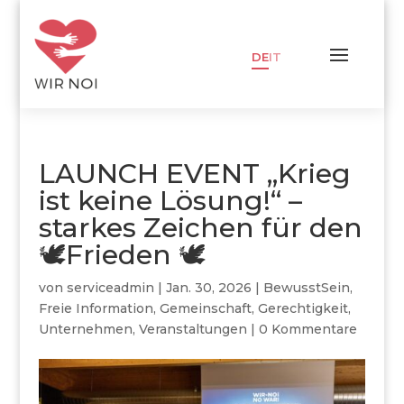
DE
IT
LAUNCH EVENT „Krieg
ist keine Lösung!“ –
starkes Zeichen für den
🕊Frieden 🕊
von
serviceadmin
|
Jan. 30, 2026
|
BewusstSein
,
Freie Information
,
Gemeinschaft
,
Gerechtigkeit
,
Unternehmen
,
Veranstaltungen
|
0 Kommentare