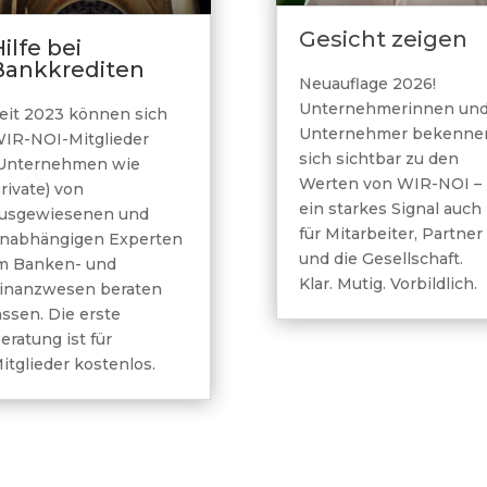
Gesicht zeigen
ilfe bei
Bankkrediten
Neuauflage 2026!
Unternehmerinnen un
eit 2023 können sich
Unternehmer bekenne
IR-NOI-Mitglieder
sich sichtbar zu den
Unternehmen wie
Werten von WIR-NOI –
rivate) von
ein starkes Signal auch
usgewiesenen und
für Mitarbeiter, Partner
nabhängigen Experten
und die Gesellschaft.
m Banken- und
Klar. Mutig. Vorbildlich.
inanzwesen beraten
assen. Die erste
eratung ist für
itglieder kostenlos.