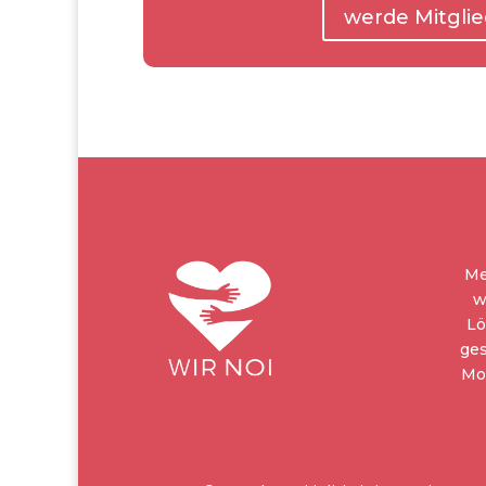
werde Mitglie
Me
w
Lö
ges
Mo