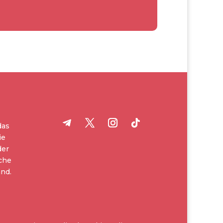
das
ie
der
iche
nd.