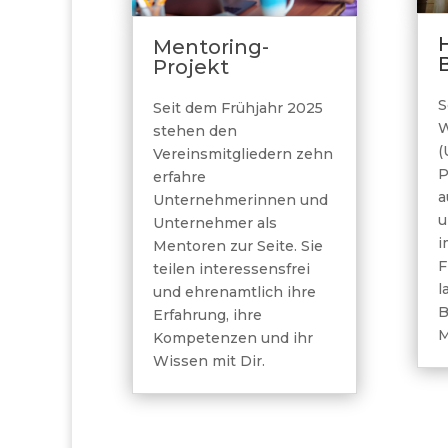
H
Mentoring-
Projekt
S
Seit dem Frühjahr 2025
W
stehen den
(
Vereinsmitgliedern zehn
P
erfahre
a
Unternehmerinnen und
u
Unternehmer als
i
Mentoren zur Seite. Sie
F
teilen interessensfrei
l
und ehrenamtlich ihre
B
Erfahrung, ihre
M
Kompetenzen und ihr
Wissen mit Dir.