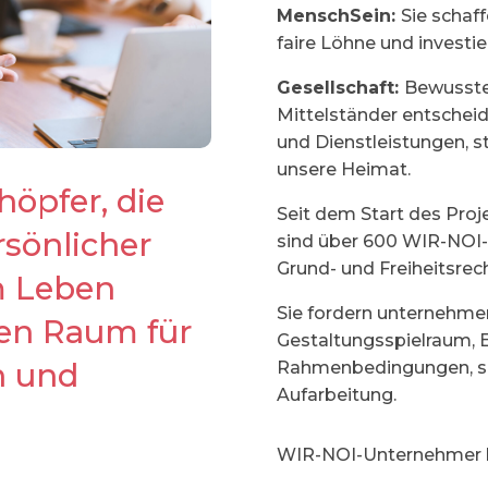
MenschSein:
Sie schaf
faire Löhne und investie
Gesellschaft:
Bewusste,
Mittelständer entscheid
und Dienstleistungen, 
unsere Heimat.
öpfer, die
Seit dem Start des Proj
rsönlicher
sind über 600 WIR-NOI-
Grund- und Freiheitsrech
m Leben
Sie fordern unternehme
hen Raum für
Gestaltungsspielraum, E
on und
Rahmenbedingungen, soz
Aufarbeitung.
WIR-NOI-Unternehmer h