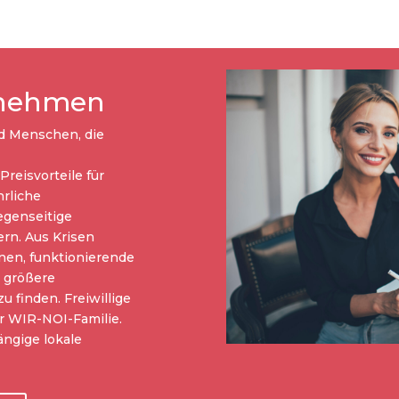
ernehmen
 Menschen, die
reisvorteile für
hrliche
egenseitige
rn. Aus Krisen
nen, funktionierende
 größere
u finden. Freiwillige
r WIR-NOI-Familie.
ngige lokale