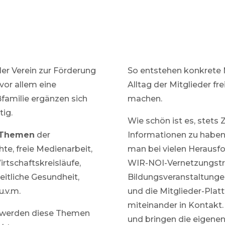
ler Verein zur Förderung
So entstehen konkrete 
vor allem eine
Alltag der Mitglieder fr
oßfamilie ergänzen sich
machen.
tig.
Wie schön ist es, stets
 Themen
der
Informationen zu haben.
te, freie Medienarbeit,
man bei vielen Herausfo
irtschaftskreisläufe,
WIR-NOI-Vernetzungstre
itliche Gesundheit,
Bildungsveranstaltunge
u.v.m.
und die Mitglieder-Pla
miteinander in Kontakt. 
werden diese Themen
und bringen die eigene