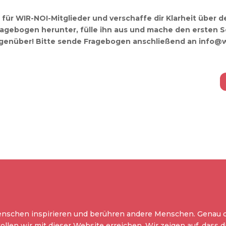
für WIR-NOI-Mitglieder und verschaffe dir Klarheit über de
agebogen herunter, fülle ihn aus und mache den ersten S
enüber! Bitte sende Fragebogen anschließend an info@w
nschen inspirieren und berühren andere Menschen. Genau 
ollen wir mit dieser Website erreichen. Wir zeigen auf, dass d