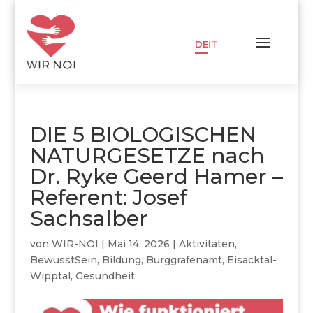
DE
IT
DIE 5 BIOLOGISCHEN
NATURGESETZE nach
Dr. Ryke Geerd Hamer –
Referent: Josef
Sachsalber
von
WIR-NOI
|
Mai 14, 2026
|
Aktivitäten
,
BewusstSein
,
Bildung
,
Burggrafenamt
,
Eisacktal-
Wipptal
,
Gesundheit