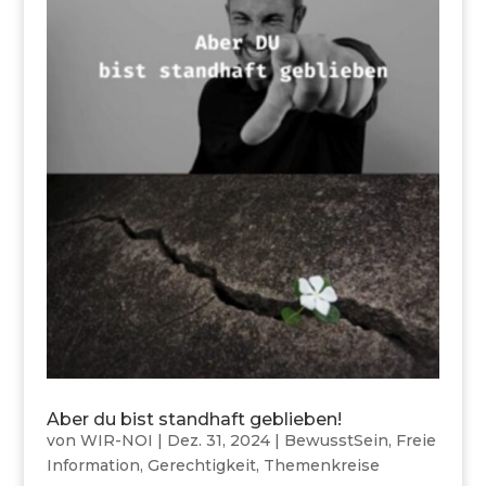
Aber du bist standhaft geblieben!
von
WIR-NOI
|
Dez. 31, 2024
|
BewusstSein
,
Freie
Information
,
Gerechtigkeit
,
Themenkreise