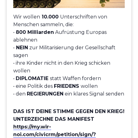
Wir wollen
10.000
Unterschriften von
Menschen sammeln, die:
•
800 Milliarden
Aufrüstung Europas
ablehnen
•
NEIN
zur Militarisierung der Gesellschaft
sagen
• ihre Kinder nicht in den Krieg schicken
wollen
•
DIPLOMATIE
statt Waffen fordern
• eine Politik des
FRIEDENS
wollen
• den
REGIERUNGEN
ein klares Signal senden
DAS IST DEINE STIMME GEGEN DEN KRIEG!
UNTERZEICHNE DAS MANIFEST
https://my.wir-
noi.com/civicrm/petition/sign/?