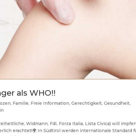
nger als WHO!!
ozen
,
Familie
,
Freie Information
,
Gerechtigkeit
,
Gesundheit
,
in
iheitliche, Widmann, FdI, Forza Italia, Lista Civica) will impfe
rlich erachtet!🌍 In Südtirol werden internationale Standard f