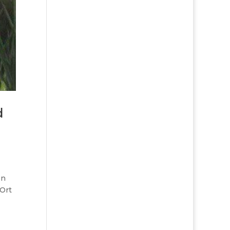
d
en
 Ort