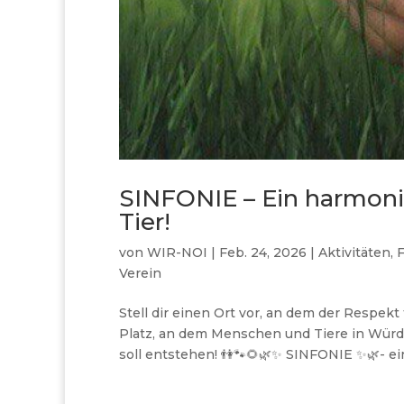
SINFONIE – Ein harmon
Tier!
von
WIR-NOI
|
Feb. 24, 2026
|
Aktivitäten
,
F
Verein
Stell dir einen Ort vor, an dem der Respek
Platz, an dem Menschen und Tiere in Würde
soll entstehen! 👫🐾🌻🌿✨ SINFONIE ✨🌿- ein