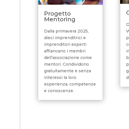
C
Progetto
Mentoring
D
W
Dalla primavera 2025,
p
dieci imprenditrici e
c
imprenditori esperti
i
affiancano i membri
b
dell’associazione come
p
mentori. Condividono
g
gratuitamente e senza
d
interessi la loro
esperienza, competenze
e conoscenze.