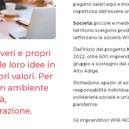
pagano salari equi e in
rispettosa dell’essere 
Società:
piccole e medie
territorio scelgono prodo
rafforzano la società WIR
Dall’inizio del progetto
veri e propri
2022, oltre 600 imprend
e loro idee in
gruppo a sostegno dei di
Alto Adige.
ri valori. Per
Richiedono spazio di az
 un ambiente
responsabilità individua
à,
solidarietà sociale e un’a
pandemia.
razione.
Gli imprenditori WIR-NO