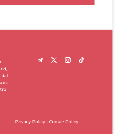
o
rvi,
 dal
creti
tro
Privacy Policy | Cookie Policy