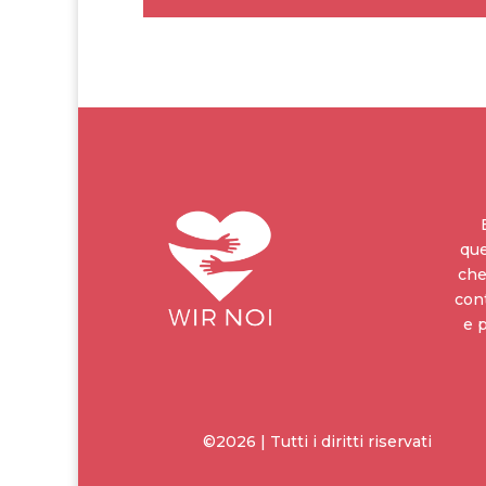
que
che
cont
e 
©2026 | Tutti i diritti riservati