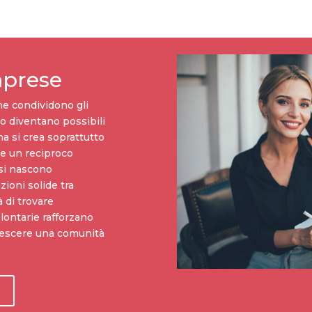
mprese
e condividono gli
lo diventano possibili
ma si crea soprattutto
 e un reciproco
isi nascono
zioni solide tra
à di trovare
lontarie rafforzano
crescere una comunità
o