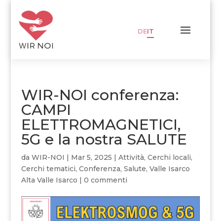
DE
IT
WIR-NOI conferenza:
CAMPI
ELETTROMAGNETICI,
5G e la nostra SALUTE
da
WIR-NOI
|
Mar 5, 2025
|
Attività
,
Cerchi locali
,
Cerchi tematici
,
Conferenza
,
Salute
,
Valle Isarco
Alta Valle Isarco
|
0 commenti