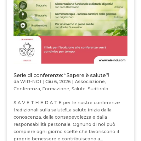
Serie di conferenze: “Sapere è salute”!
da
WIR-NOI
|
Giu 6, 2026
|
Associazione
,
Conferenza
,
Formazione
,
Salute
,
Sudtirolo
S A V E T H E D A T E per le nostre conferenze
tradizionali sulla salute!La salute inizia dalla
conoscenza, dalla consapevolezza e dalla
responsabilità personale. Ognuno di noi può
compiere ogni giorno scelte che favoriscono il
proprio benessere e contribuiscono a...