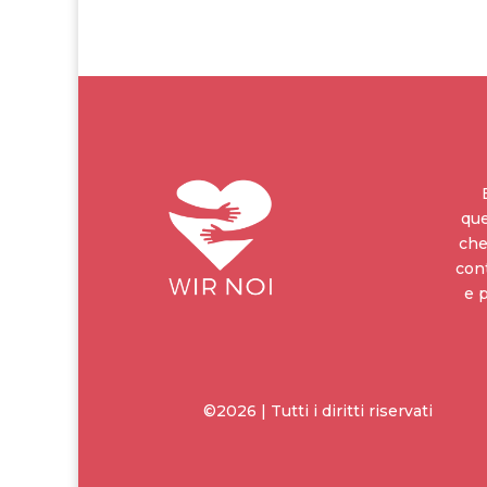
que
che
cont
e 
©2026 | Tutti i diritti riservati