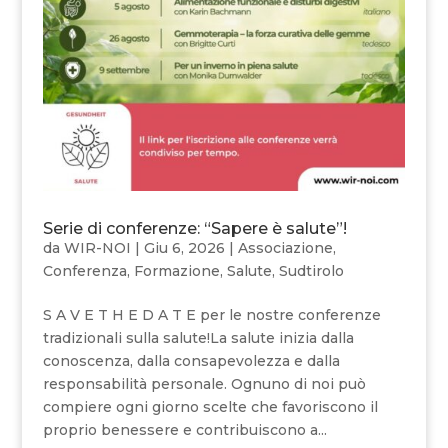
Serie di conferenze: “Sapere è salute”!
da
WIR-NOI
|
Giu 6, 2026
|
Associazione
,
Conferenza
,
Formazione
,
Salute
,
Sudtirolo
S A V E T H E D A T E per le nostre conferenze
tradizionali sulla salute!La salute inizia dalla
conoscenza, dalla consapevolezza e dalla
responsabilità personale. Ognuno di noi può
compiere ogni giorno scelte che favoriscono il
proprio benessere e contribuiscono a...