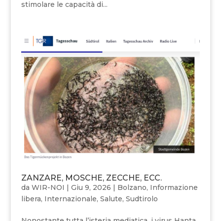
stimolare le capacità di...
ZANZARE, MOSCHE, ZECCHE, ECC.
da
WIR-NOI
|
Giu 9, 2026
|
Bolzano
,
Informazione
libera
,
Internazionale
,
Salute
,
Sudtirolo
Nonostante tutta l’isteria mediatica, i virus Hanta