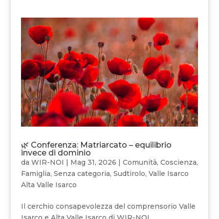
🌿 Conferenza: Matriarcato – equilibrio
invece di dominio
da
WIR-NOI
|
Mag 31, 2026
|
Comunità
,
Coscienza
,
Famiglia
,
Senza categoria
,
Sudtirolo
,
Valle Isarco
Alta Valle Isarco
Il cerchio consapevolezza del comprensorio Valle
Isarco e Alta Valle Isarco di WIR-NOI