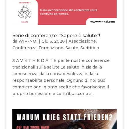
Serie di conferenze: “Sapere è salute”!
da
WIR-NOI
|
Giu 6, 2026
|
Associazione
,
Conferenza
,
Formazione
,
Salute
,
Sudtirolo
S A V E T H E D A T E per le nostre conferenze
tradizionali sulla salute!La salute inizia dalla
conoscenza, dalla consapevolezza e dalla
responsabilità personale. Ognuno di noi può
compiere ogni giorno scelte che favoriscono il
proprio benessere e contribuiscono a...