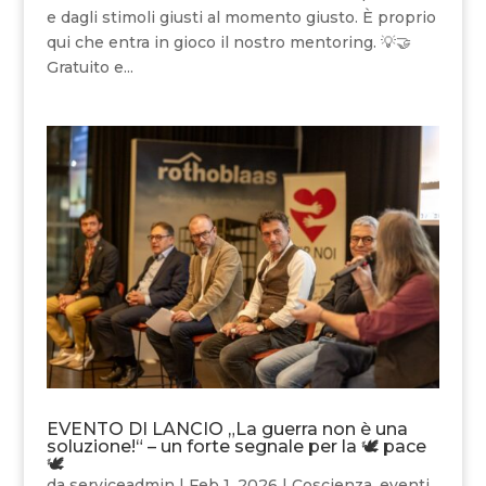
e dagli stimoli giusti al momento giusto. È proprio
qui che entra in gioco il nostro mentoring. 💡🤝
Gratuito e...
EVENTO DI LANCIO „La guerra non è una
soluzione!“ – un forte segnale per la 🕊 pace
🕊
da
serviceadmin
|
Feb 1, 2026
|
Coscienza
,
eventi
,