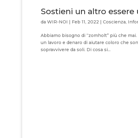
Sostieni un altro esser
da
WIR-NOI
|
Feb 11, 2022
|
Coscienza
,
Info
Abbiamo bisogno di “zomholt” più che mai.
un lavoro e denaro di aiutare coloro che s
sopravvivere da soli. Di cosa si...