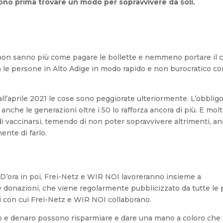
no prima trovare un modo per sopravvivere da soli.
non sanno più come pagare le bollette e nemmeno portare il 
 le persone in Alto Adige in modo rapido e non burocratico con
l’aprile 2021 le cose sono peggiorate ulteriormente. L’obbligo
anche le generazioni oltre i 50 lo rafforza ancora di più. E molt
di vaccinarsi, temendo di non poter sopravvivere altrimenti, a
ente di farlo.
D’ora in poi, Frei-Netz e WIR NOI lavoreranno insieme a
 donazioni, che viene regolarmente pubblicizzato da tutte le p
pi con cui Frei-Netz e WIR NOI collaborano.
ro e denaro possono risparmiare e dare una mano a coloro che