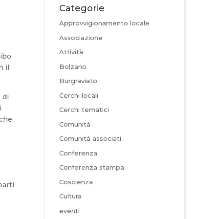
Categorie
Approvvigionamento locale
Associazione
Attività
cibo
Bolzano
 il
Burgraviato
Cerchi locali
 di
i
Cerchi tematici
nche
Comunità
Comunità associati
Conferenza
Conferenza stampa
Coscienza
arti
Cultura
eventi