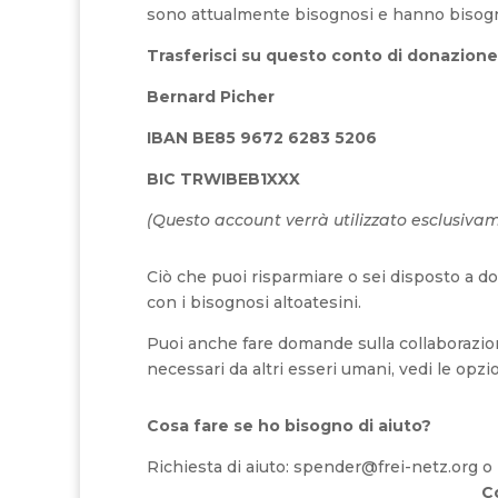
sono attualmente bisognosi e hanno bisogno
Trasferisci su questo conto di donazione
Bernard Picher
IBAN BE85 9672 6283 5206
BIC TRWIBEB1XXX
(Questo account verrà utilizzato esclusiva
Ciò che puoi risparmiare o sei disposto a don
con i bisognosi altoatesini.
Puoi anche fare domande sulla collaborazion
necessari da altri esseri umani, vedi le opzio
Cosa fare se ho bisogno di aiuto?
Richiesta di aiuto: spender@frei-netz.org 
C