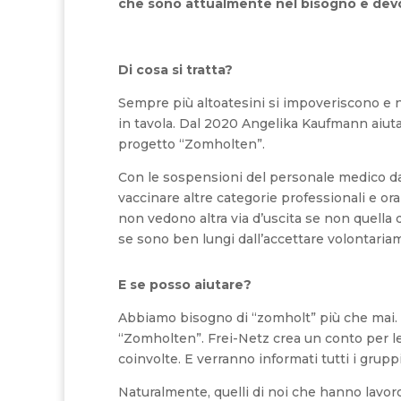
che sono attualmente nel bisogno e devo
Di cosa si tratta?
Sempre più altoatesini si impoveriscono e 
in tavola. Dal 2020 Angelika Kaufmann aiuta
progetto “Zomholten”.
Con le sospensioni del personale medico dal
vaccinare altre categorie professionali e ora 
non vedono altra via d’uscita se non quella 
se sono ben lungi dall’accettare volontariam
E se posso aiutare?
Abbiamo bisogno di “zomholt” più che mai. 
“Zomholten”. Frei-Netz crea un conto per le
coinvolte. E verranno informati tutti i grup
Naturalmente, quelli di noi che hanno lavo