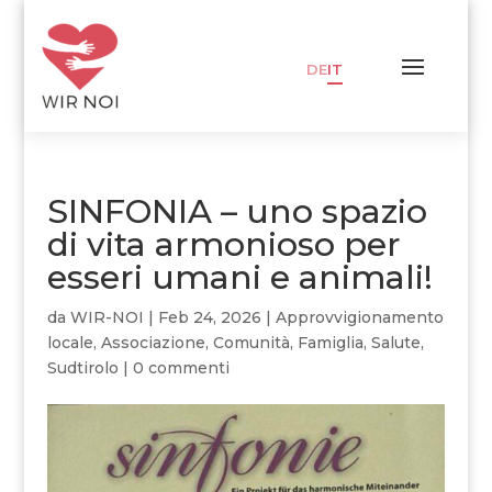
DE
IT
SINFONIA – uno spazio
di vita armonioso per
esseri umani e animali!
da
WIR-NOI
|
Feb 24, 2026
|
Approvvigionamento
locale
,
Associazione
,
Comunità
,
Famiglia
,
Salute
,
Sudtirolo
|
0 commenti