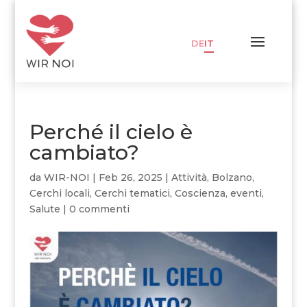
DE
IT
Perché il cielo è
cambiato?
da
WIR-NOI
|
Feb 26, 2025
|
Attività
,
Bolzano
,
Cerchi locali
,
Cerchi tematici
,
Coscienza
,
eventi
,
Salute
|
0 commenti