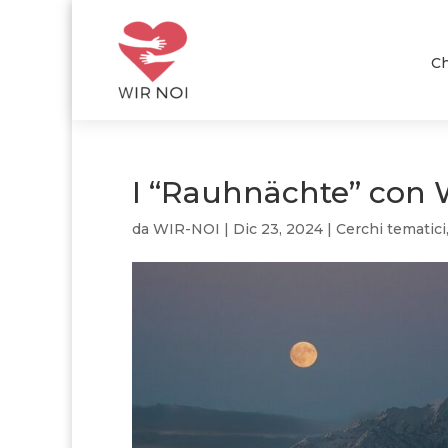
Ch
I “Rauhnächte” con 
da
WIR-NOI
|
Dic 23, 2024
|
Cerchi tematici