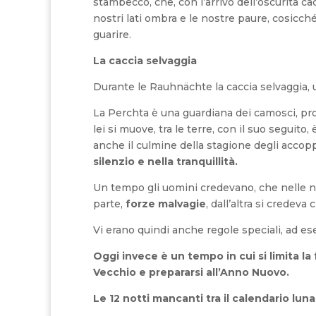
stambecco, che, con l’arrivo dell’oscurità ca
nostri lati ombra e le nostre paure, cosicc
guarire.
La caccia selvaggia
Durante le Rauhnächte la caccia selvaggia, un
La Perchta è una guardiana dei camosci, prote
lei si muove, tra le terre, con il suo seguito, è
anche il culmine della stagione degli accopp
silenzio e nella tranquillità.
Un tempo gli uomini credevano, che nelle no
parte,
forze malvagie
, dall’altra si credeva 
Vi erano quindi anche regole speciali, ad ese
Oggi invece è un tempo in cui si limita la
Vecchio e prepararsi all’Anno Nuovo.
Le 12 notti mancanti tra il calendario luna