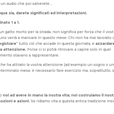
e un audio che poi salverete…
ue sia, darete significati ed interpretazioni.
ato 1 a 1.
 gatto morto per la strada, non significa per forza che il vost
no verrà a mancare in questo mese. Chi non ha mai lavorato c
egistrare
” tutto ciò che accade in questa giornata, e
azzardar
ma attenzione.
Forse ci si potrà ritrovare a capire solo in quel
nimento stavano a rappresentare.
, che ha attirato la vostra attenzione (ad esempio un sogno o un
terminato mese, è necessario fare esercizio ma, soprattutto, s
mo
noi ad avere in mano la nostra vita; noi costruiamo il nost
mozioni e azioni.
Se ridiamo vita a questa antica tradizione in