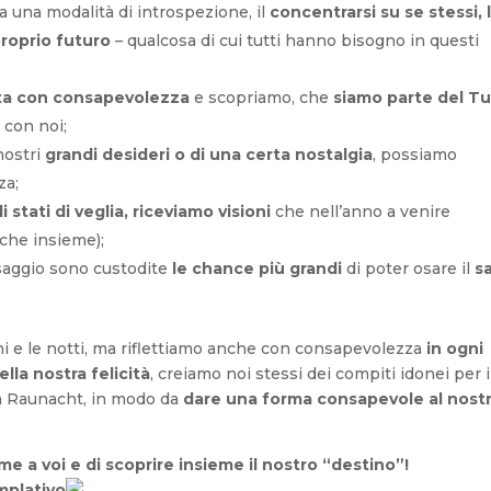
 una modalità di introspezione, il
concentrarsi su se stessi, 
proprio futuro
– qualcosa di cui tutti hanno bisogno in questi
ta con consapevolezza
e scopriamo, che
siamo parte del Tu
 con noi;
nostri
grandi desideri o di una certa nostalgia
, possiamo
za;
i stati di veglia, riceviamo visioni
che nell’anno a venire
che insieme);
ssaggio sono custodite
le chance più grandi
di poter osare il
s
rni e le notti, ma riflettiamo anche con consapevolezza
in ogni
ella nostra felicità
, creiamo noi stessi dei compiti idonei per i
la Raunacht, in modo da
dare una forma consapevole al nost
me a voi e di scoprire insieme il nostro “destino”!
mplativo