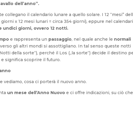
cavallo dell’anno”.
collegano il calendario lunare a quello solare. I 12 “mesi” del
5 giorni x 12 mesi lunari = circa 354 giorni), eppure nel calendar
ndici giorni, ovvero 12 notti.
empo
e rappresenta un
passaggio
, nel quale anche le
normali
 verso gli altri mondi si assottigliano. In tal senso queste notti
ti della sorte“), perché il Los („la sorte“) decide il destino p
e significa scoprire il futuro.
’anno
e vediamo, cosa ci porterà il nuovo anno.
enta
un mese dell’Anno Nuovo
e ci offre indicazioni, su ciò che