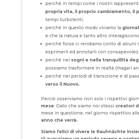
perché in tempi come i nostri rappresenta
propria vita, il proprio cambiamento, il 
tempi turbolenti;
perché in questo modo viviamo la
giorna
e che la natura e tanto altro interagiscono
perché forse ci rendiamo conto di alcuni 
esprimerli ed annotarli con consapevolez
perché nei
sogni e nella tranquillità degl
possiamo trasformare in realtà (magari an
perché nei periodi di transizione e di pa
verso il Nuovo.
Perciò osserviamo non solo i rispettivi gio
mese
. Dato che siamo noi stessi
creatori d
mese in questione, nel giorno rispettivo al
anno che verrà.
Siamo felici di vivere le Rauhnächte insie
Vi auguriamo un periodo sereno e conte