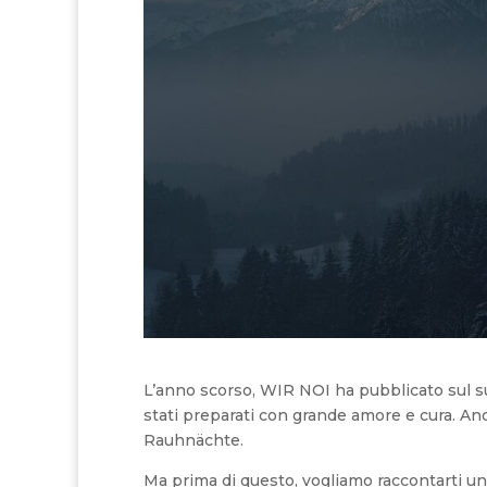
L’anno scorso, WIR NOI ha pubblicato sul s
stati preparati con grande amore e cura. 
Rauhnächte.
Ma prima di questo, vogliamo raccontarti un p