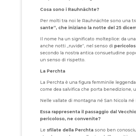
Cosa sono i Rauhnächte?
Per molti tra noi le Rauhnächte sono una tradi
sante“, che iniziano la notte del 25 dicem
Il nome ha un significato molteplice: da una
anche notti „ruvide“, nel senso di
pericolo
secondo la nostra antica consuetudine popol
un senso di rispetto.
La Perchta
La Perchta è una figura femminile leggendari
come dea salvifica che porta benedizione, u
Nelle vallate di montagna né San Nicola né il
Essa rappresenta il passaggio dal Vecchi
pericoloso, ne convenite?
Le
sfilate della Perchta
sono ben conosciut