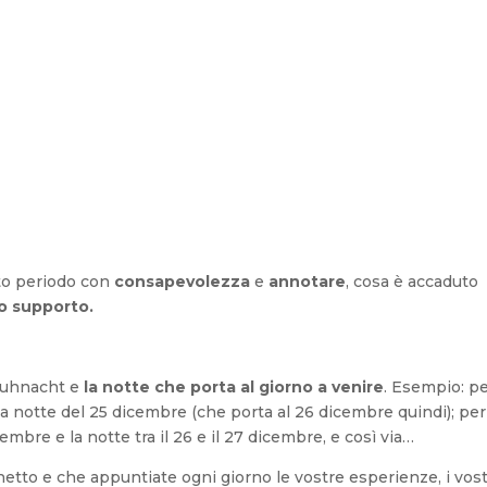
to periodo con
consapevolezza
e
annotare
, cosa è accaduto
o supporto.
Rauhnacht e
la notte che porta al giorno a venire
. Esempio: p
lla notte del 25 dicembre (che porta al 26 dicembre quindi); per
mbre e la notte tra il 26 e il 27 dicembre, e così via…
etto e che appuntiate ogni giorno le vostre esperienze, i vost