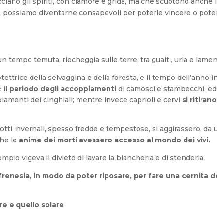
cciano gli spiriti, con clamore e grida, ma che scuotono anche i
hé possiamo diventarne consapevoli per poterle vincere o pote
 tempo temuta, riecheggia sulle terre, tra guaiti, urla e lament
ttrice della selvaggina e della foresta, e il tempo dell’anno in
 il
periodo degli accoppiamenti
di camosci e stambecchi, ed
iamenti dei cinghiali; mentre invece caprioli e cervi
si ritiran
tti invernali, spesso fredde e tempestose, si aggirassero, da 
che le
anime dei morti avessero accesso al mondo dei vivi.
mpio vigeva il divieto di lavare la biancheria e di stenderla.
 frenesia, in modo da poter riposare, per fare una cernita d
re e quello solare