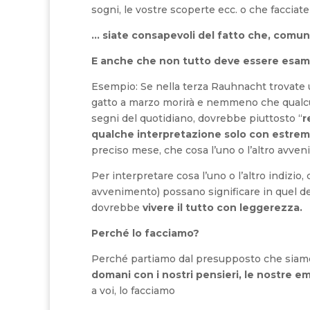
sogni, le vostre scoperte ecc. o che facciat
… siate consapevoli del fatto che, comunq
E anche che non tutto deve essere esamin
Esempio: Se nella terza Rauhnacht trovate un
gatto a marzo morirà e nemmeno che qualcu
segni del quotidiano, dovrebbe piuttosto “
r
qualche interpretazione solo con estre
preciso mese, che cosa l’uno o l’altro avve
Per interpretare cosa l’uno o l’altro indizio
avvenimento) possano significare in quel de
dovrebbe
vivere il tutto con leggerezza.
Perché lo facciamo?
Perché partiamo dal presupposto che sia
domani con i nostri pensieri, le nostre e
a voi, lo facciamo