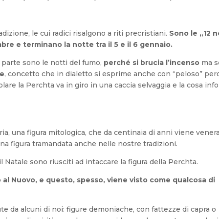
zione, le cui radici risalgono a riti precristiani.
Sono le „12 n
bre e terminano la notte tra il 5 e il 6 gennaio.
 parte sono le notti del fumo,
perché si brucia l’incenso
ma s
se
, concetto che in dialetto si esprime anche con “peloso” per
are la Perchta va in giro in una caccia selvaggia e la cosa inf
a, una figura mitologica, che da centinaia di anni viene vener
na figura tramandata anche nelle nostre tradizioni.
 Natale sono riusciti ad intaccare la figura della Perchta.
o al Nuovo, e questo, spesso, viene visto come qualcosa di
e da alcuni di noi: figure demoniache, con fattezze di capra o