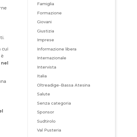
Famiglia
rne
Formazione
Giovani
Giustizia
i.
Imprese
 cui
Informazione libera
 è
Internazionale
o nel
Intervista
Italia
una
Oltreadige-Bassa Atesina
Salute
Senza categoria
el
Sponsor
Sudtirolo
Val Pusteria