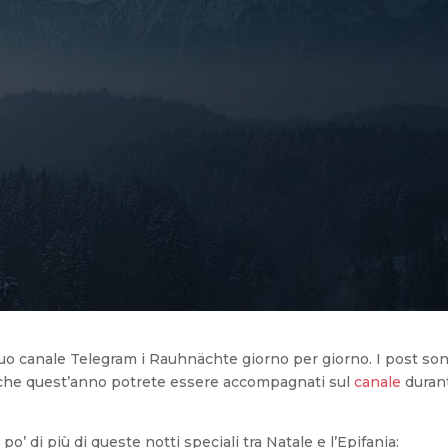
uo canale Telegram i Rauhnächte giorno per giorno. I post so
Anche quest’anno potrete essere accompagnati sul
canale
durant
o’ di più di queste notti speciali tra Natale e l’Epifania: