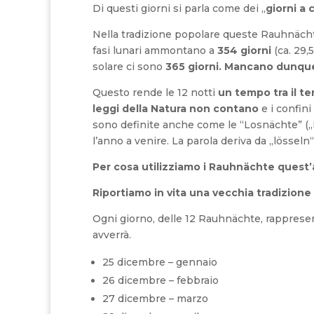
Di questi giorni si parla come dei „
giorni a 
Nella tradizione popolare queste Rauhnächte 
fasi lunari ammontano a
354 giorni
(ca. 29,
solare ci sono
365 giorni.
Mancano dunque u
Questo rende le 12 notti
un tempo tra il t
leggi della Natura non contano
e i confini
sono definite anche come le “Losnächte” („Not
l’anno a venire. La parola deriva da „lösseln“ 
Per cosa utilizziamo i Rauhnächte quest
Riportiamo in vita una vecchia tradizione
Ogni giorno, delle 12 Rauhnächte, rappres
avverrà.
25 dicembre – gennaio
26 dicembre – febbraio
27 dicembre – marzo