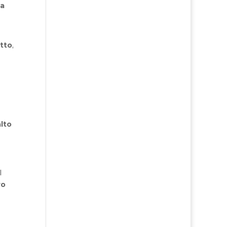
la
tto
,
alto
l
ro