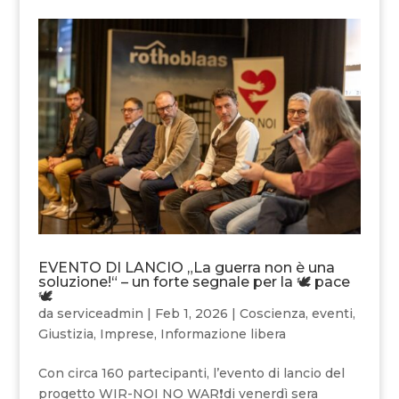
EVENTO DI LANCIO „La guerra non è una
soluzione!“ – un forte segnale per la 🕊 pace
🕊
da
serviceadmin
|
Feb 1, 2026
|
Coscienza
,
eventi
,
Giustizia
,
Imprese
,
Informazione libera
Con circa 160 partecipanti, l’evento di lancio del
progetto WIR-NOI NO WAR❗️di venerdì sera