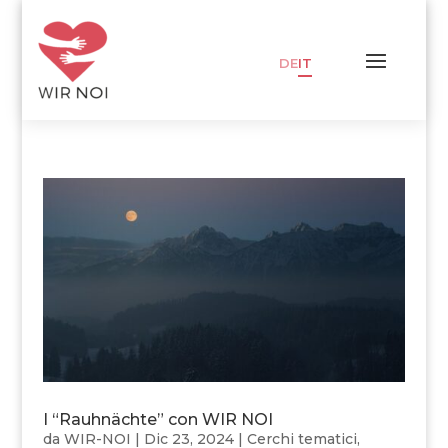
DE
IT
I “Rauhnächte” con WIR NOI
da
WIR-NOI
|
Dic 23, 2024
|
Cerchi tematici
,