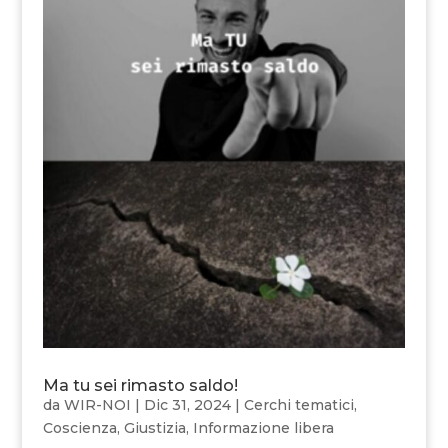
Ma tu sei rimasto saldo!
da
WIR-NOI
|
Dic 31, 2024
|
Cerchi tematici
,
Coscienza
,
Giustizia
,
Informazione libera