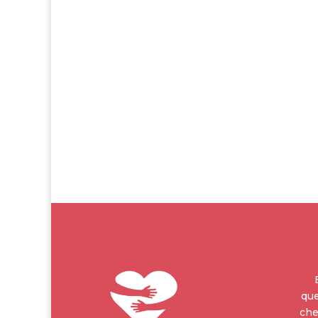
que
che