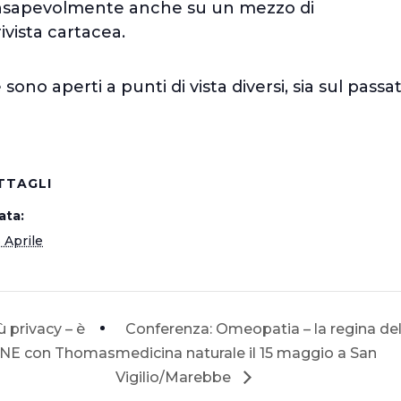
nsapevolmente anche su un mezzo di
vista cartacea.
sono aperti a punti di vista diversi, sia sul passa
TTAGLI
ata:
 Aprile
 privacy – è
Conferenza: Omeopatia – la regina del
NLINE con Thomas
medicina naturale il 15 maggio a San
Vigilio/Marebbe