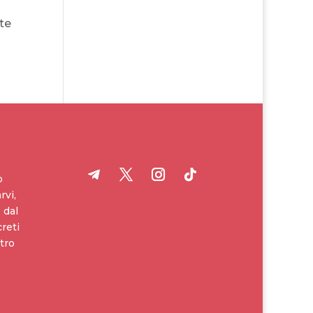
ate
o
rvi,
 dal
creti
tro