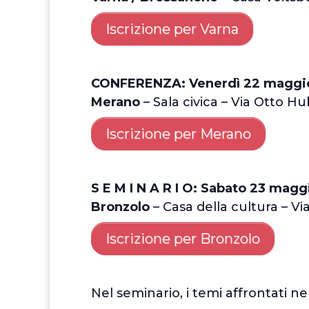
Iscrizione per Varna
CONFERENZA: Venerdì 22 maggi
Merano
– Sala civica – Via Otto H
Iscrizione per Merano
S E M I N A R I O: Sabato 23 mag
Bronzolo
– Casa della cultura – Vi
Iscrizione per Bronzolo
Nel seminario, i temi affrontati n