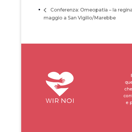
Conferenza: Omeopatia – la regina 
maggio a San Vigilio/Marebbe
que
che
cont
e 