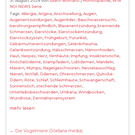
31. August 2024
von
Judith Bonfanti
|
Homöopathie
,
WIR
NOI NEWS Serie
Tags:
Allergie
,
Angina
,
Anschwellung
,
Augen
,
Augenentzündungen
,
Augenlider
,
Bauchwassersucht
,
berührungsempfindlich
,
Blasenentzündung
,
brennende
Schmerzen
,
Eierstöcke
,
Eierstockentzündung
,
Eierstockzysten
,
Frühgeburt
,
Furunkel
,
Gebärmutterentzündungen
,
Gelenkrheuma
,
Gelenksentzündung
,
Halsschmerzen
,
Hämorrhoiden
,
Haut
,
Herpes
,
Herz
,
Hirnhäute
,
Impfung
,
Insektenstiche
,
Knöchelödeme
,
Krampfadern
,
Lidödemen
,
Mandeln
,
Masern
,
Mumps
,
Nagelgeschwüren
,
Nesselausschlag
,
Nieren
,
Notfall
,
Ödemen
,
Ohrenschmerzen
,
Quincke-
Ödem
,
Röte
,
Schlaf
,
Schleimhäute
,
Schwangerschaft
,
Sonnenstich
,
stechende Schmerzen
,
Unterleibsbeschwerden
,
Urtikaria
,
Windpocken
,
Wundrose
,
Zentralnervensystem
mehr lesen
←
Die Vogelmiere (Stellaria media)