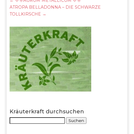
←
💛🌞AURUM METALLICUM 💛🌞
ATROPA BELLADONNA – DIE SCHWARZE
TOLLKIRSCHE
→
Kräuterkraft durchsuchen
Suche
Suchen
nach: