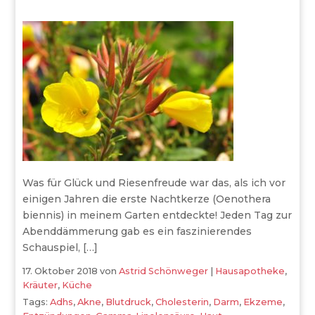
Was für Glück und Riesenfreude war das, als ich vor
einigen Jahren die erste Nachtkerze (Oenothera
biennis) in meinem Garten entdeckte! Jeden Tag zur
Abenddämmerung gab es ein faszinierendes
Schauspiel, […]
17. Oktober 2018
von
Astrid Schönweger
|
Hausapotheke
,
Kräuter
,
Küche
Tags:
Adhs
,
Akne
,
Blutdruck
,
Cholesterin
,
Darm
,
Ekzeme
,