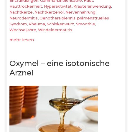
Entzündungen
,
Gamma-Linolensäure
,
Haut
,
Hauttrockenheit
,
Hyperaktivität
,
Kräuteranwendung
,
Nachtkerze
,
Nachtkerzenöl
,
Nervennahrung
,
Neurodermitis
,
Oenothera biennis
,
prämenstruelles
Syndrom
,
Rheuma
,
Schinkenwurz
,
Smoothie
,
Wechseljahre
,
Windeldermatitis
mehr lesen
Oxymel – eine isotonische
Arznei