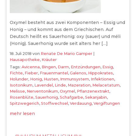
Oxymel besteht aus zwei Komponenten – Essig und
Honig – und kommt aus dem Griechischen. Auf
Deutsch heißt es Sauerhonig: oxy (sauer) und méli
(Honig). Sauerhonig wurde seit alters her […]
18. Juli 2018
von
Renate De Mario Gamper
|
Hausapotheke
,
Kräuter
Tags:
Avicenna
,
Bingen
,
Darm
,
Entzündungen
,
Essig
,
Fichte
,
Fieber
,
Frauenmantel
,
Galenos
,
Hippokrates
,
Holunder
,
Honig
,
Husten
,
Immunsystem
,
Infektionen
,
Isotonikum
,
Lavendel
,
Linde
,
Mazeration
,
Melacetatum
,
Melisse
,
Nerventonikum
,
Oxymel
,
Pflanzenextrakt
,
Rosenblüte
,
Sauerhonig
,
Schafgarbe
,
Sekanjabin
,
Spitzwegerich
,
Stoffwechsel
,
Verdauung
,
Vergiftungen
mehr lesen