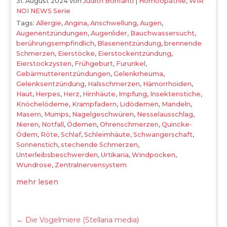
31. August 2024
von
Judith Bonfanti
|
Homöopathie
,
WIR
NOI NEWS Serie
Tags:
Allergie
,
Angina
,
Anschwellung
,
Augen
,
Augenentzündungen
,
Augenlider
,
Bauchwassersucht
,
berührungsempfindlich
,
Blasenentzündung
,
brennende
Schmerzen
,
Eierstöcke
,
Eierstockentzündung
,
Eierstockzysten
,
Frühgeburt
,
Furunkel
,
Gebärmutterentzündungen
,
Gelenkrheuma
,
Gelenksentzündung
,
Halsschmerzen
,
Hämorrhoiden
,
Haut
,
Herpes
,
Herz
,
Hirnhäute
,
Impfung
,
Insektenstiche
,
Knöchelödeme
,
Krampfadern
,
Lidödemen
,
Mandeln
,
Masern
,
Mumps
,
Nagelgeschwüren
,
Nesselausschlag
,
Nieren
,
Notfall
,
Ödemen
,
Ohrenschmerzen
,
Quincke-
Ödem
,
Röte
,
Schlaf
,
Schleimhäute
,
Schwangerschaft
,
Sonnenstich
,
stechende Schmerzen
,
Unterleibsbeschwerden
,
Urtikaria
,
Windpocken
,
Wundrose
,
Zentralnervensystem
mehr lesen
←
Die Vogelmiere (Stellaria media)