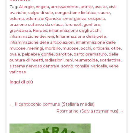
Tag:
Allergie
,
Angina
,
arrossamento
,
artrite
,
ascite
,
cisti
ovariche
,
colpo di sole
,
congestione linfatica
,
cuore
,
edema
,
edema di Quincke
,
emergenza
,
erisipela
,
eruzione cutanea da ortica
,
foruncoli
,
gonfiore
,
gravidanza
,
Herpes
,
infiammazione degli occhi
,
infiammazione dei reni
,
Infiammazione della pelle
,
infiammazione delle articolazioni
,
infiammazione delle
mucose
,
meningi
,
morbillo
,
mucose
,
occhi
,
orticaria
,
otite
,
ovaie
,
palpebre gonfie
,
parotite
,
parto prematuro
,
pelle
,
punture di insetti
,
radiazioni
,
reni
,
reumatoide
,
scarlattina
,
sistema nervoso centrale
,
sonno
,
tonsille
,
varicella
,
vene
varicose
leggi di più
←
Il centocchio comune (Stellaria media)
Rosmarino (Salvia rosmarinus)
→