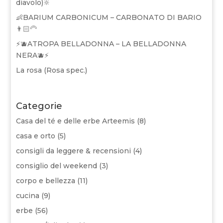
diavolo)🔆
👶BARIUM CARBONICUM – CARBONATO DI BARIO
👨🏻‍🦳
⚡🫐ATROPA BELLADONNA – LA BELLADONNA
NERA🫐⚡
La rosa (Rosa spec.)
Categorie
Casa del té e delle erbe Arteemis
(8)
casa e orto
(5)
consigli da leggere & recensioni
(4)
consiglio del weekend
(3)
corpo e bellezza
(11)
cucina
(9)
erbe
(56)