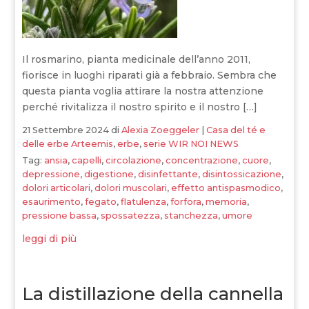
Il rosmarino, pianta medicinale dell’anno 2011,
fiorisce in luoghi riparati già a febbraio. Sembra che
questa pianta voglia attirare la nostra attenzione
perché rivitalizza il nostro spirito e il nostro […]
21 Settembre 2024
di
Alexia Zoeggeler
|
Casa del té e
delle erbe Arteemis
,
erbe
,
serie WIR NOI NEWS
Tag:
ansia
,
capelli
,
circolazione
,
concentrazione
,
cuore
,
depressione
,
digestione
,
disinfettante
,
disintossicazione
,
dolori articolari
,
dolori muscolari
,
effetto antispasmodico
,
esaurimento
,
fegato
,
flatulenza
,
forfora
,
memoria
,
pressione bassa
,
spossatezza
,
stanchezza
,
umore
leggi di più
La distillazione della cannella