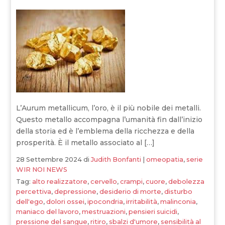
L’Aurum metallicum, l’oro, è il più nobile dei metalli.
Questo metallo accompagna l’umanità fin dall’inizio
della storia ed è l’emblema della ricchezza e della
prosperità. È il metallo associato al […]
28 Settembre 2024
di
Judith Bonfanti
|
omeopatia
,
serie
WIR NOI NEWS
Tag:
alto realizzatore
,
cervello
,
crampi
,
cuore
,
debolezza
percettiva
,
depressione
,
desiderio di morte
,
disturbo
dell'ego
,
dolori ossei
,
ipocondria
,
irritabilità
,
malinconia
,
maniaco del lavoro
,
mestruazioni
,
pensieri suicidi
,
pressione del sangue
,
ritiro
,
sbalzi d'umore
,
sensibilità al