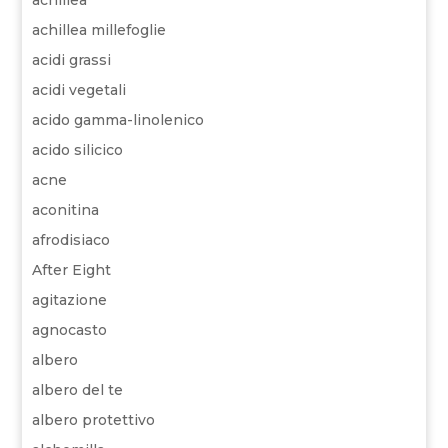
achillea
achillea millefoglie
acidi grassi
acidi vegetali
acido gamma-linolenico
acido silicico
acne
aconitina
afrodisiaco
After Eight
agitazione
agnocasto
albero
albero del te
albero protettivo