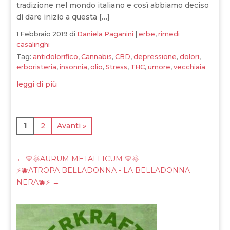
tradizione nel mondo italiano e così abbiamo deciso
di dare inizio a questa […]
1 Febbraio 2019
di
Daniela Paganini
|
erbe
,
rimedi
casalinghi
Tag:
antidolorifico
,
Cannabis
,
CBD
,
depressione
,
dolori
,
erboristeria
,
insonnia
,
olio
,
Stress
,
THC
,
umore
,
vecchiaia
leggi di più
1
2
Avanti »
←
💛🌞AURUM METALLICUM 💛🌞
⚡🫐ATROPA BELLADONNA - LA BELLADONNA
NERA🫐⚡
→