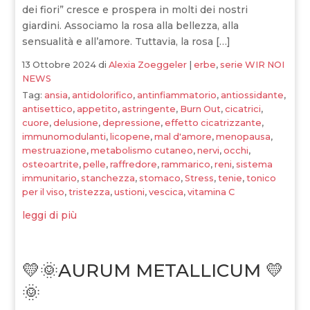
dei fiori” cresce e prospera in molti dei nostri
giardini. Associamo la rosa alla bellezza, alla
sensualità e all’amore. Tuttavia, la rosa […]
13 Ottobre 2024
di
Alexia Zoeggeler
|
erbe
,
serie WIR NOI
NEWS
Tag:
ansia
,
antidolorifico
,
antinfiammatorio
,
antiossidante
,
antisettico
,
appetito
,
astringente
,
Burn Out
,
cicatrici
,
cuore
,
delusione
,
depressione
,
effetto cicatrizzante
,
immunomodulanti
,
licopene
,
mal d'amore
,
menopausa
,
mestruazione
,
metabolismo cutaneo
,
nervi
,
occhi
,
osteoartrite
,
pelle
,
raffredore
,
rammarico
,
reni
,
sistema
immunitario
,
stanchezza
,
stomaco
,
Stress
,
tenie
,
tonico
per il viso
,
tristezza
,
ustioni
,
vescica
,
vitamina C
leggi di più
💛🌞AURUM METALLICUM 💛
🌞