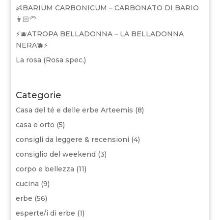
👶BARIUM CARBONICUM – CARBONATO DI BARIO
👨🏻‍🦳
⚡🫐ATROPA BELLADONNA – LA BELLADONNA
NERA🫐⚡
La rosa (Rosa spec.)
Categorie
Casa del té e delle erbe Arteemis
(8)
casa e orto
(5)
consigli da leggere & recensioni
(4)
consiglio del weekend
(3)
corpo e bellezza
(11)
cucina
(9)
erbe
(56)
esperte/i di erbe
(1)