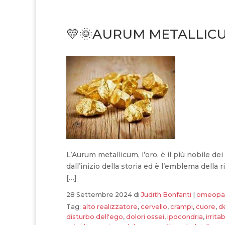
💛🌞AURUM METALLICU
L’Aurum metallicum, l’oro, è il più nobile d
dall’inizio della storia ed è l’emblema della 
[…]
28 Settembre 2024
di
Judith Bonfanti
|
omeopa
Tag:
alto realizzatore
,
cervello
,
crampi
,
cuore
,
d
disturbo dell'ego
,
dolori ossei
,
ipocondria
,
irritab