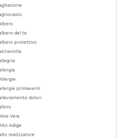
agitazione
agnocasto
albero
albero del te
albero protettivo
alchemilla
allegria
allergia
Allergie
allergie primaverili
alleviamento dolori
alloro
Aloe Vera
Alto Adige
alto realizzatore