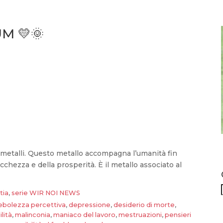
M 💛🌞
ei metalli. Questo metallo accompagna l’umanità fin
ricchezza e della prosperità. È il metallo associato al
tia
,
serie WIR NOI NEWS
ebolezza percettiva
,
depressione
,
desiderio di morte
,
ilità
,
malinconia
,
maniaco del lavoro
,
mestruazioni
,
pensieri