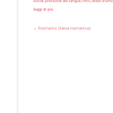
suicidi
,
pressione del sangue
,
ritiro
,
sbalzi d'umo
leggi di più
←
Rosmarino (Salvia rosmarinus)