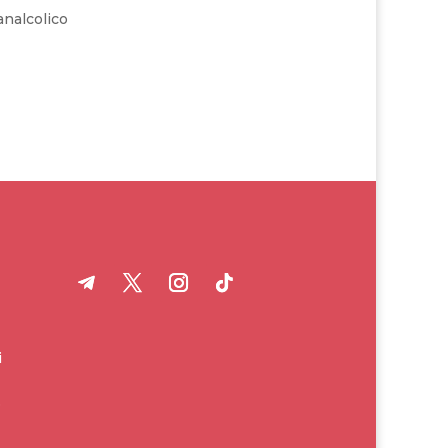
analcolico
i
o