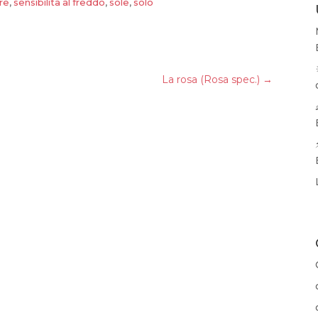
re
,
sensibilità al freddo
,
sole
,
solo
La rosa (Rosa spec.)
→