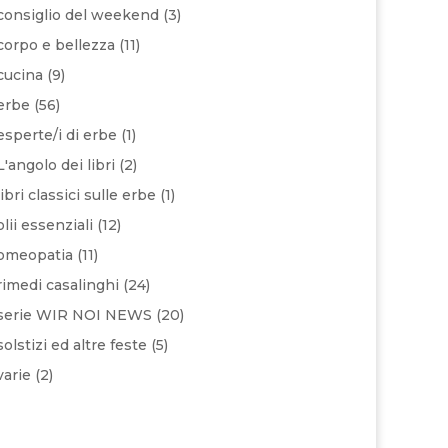
consiglio del weekend
(3)
corpo e bellezza
(11)
cucina
(9)
erbe
(56)
esperte/i di erbe
(1)
L'angolo dei libri
(2)
libri classici sulle erbe
(1)
olii essenziali
(12)
omeopatia
(11)
rimedi casalinghi
(24)
serie WIR NOI NEWS
(20)
solstizi ed altre feste
(5)
varie
(2)