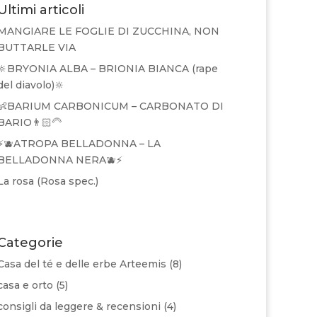
Ultimi articoli
MANGIARE LE FOGLIE DI ZUCCHINA, NON
BUTTARLE VIA
🔆BRYONIA ALBA – BRIONIA BIANCA (rape
del diavolo)🔆
👶BARIUM CARBONICUM – CARBONATO DI
BARIO👨🏻‍🦳
⚡🫐ATROPA BELLADONNA – LA
BELLADONNA NERA🫐⚡
La rosa (Rosa spec.)
Categorie
Casa del té e delle erbe Arteemis
(8)
casa e orto
(5)
consigli da leggere & recensioni
(4)