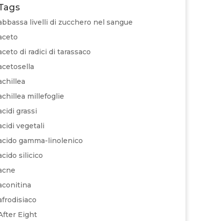
Tags
abbassa livelli di zucchero nel sangue
aceto
aceto di radici di tarassaco
acetosella
achillea
achillea millefoglie
acidi grassi
acidi vegetali
acido gamma-linolenico
acido silicico
acne
aconitina
afrodisiaco
After Eight