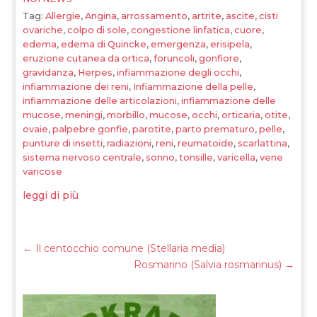
Tag:
Allergie
,
Angina
,
arrossamento
,
artrite
,
ascite
,
cisti
ovariche
,
colpo di sole
,
congestione linfatica
,
cuore
,
edema
,
edema di Quincke
,
emergenza
,
erisipela
,
eruzione cutanea da ortica
,
foruncoli
,
gonfiore
,
gravidanza
,
Herpes
,
infiammazione degli occhi
,
infiammazione dei reni
,
Infiammazione della pelle
,
infiammazione delle articolazioni
,
infiammazione delle
mucose
,
meningi
,
morbillo
,
mucose
,
occhi
,
orticaria
,
otite
,
ovaie
,
palpebre gonfie
,
parotite
,
parto prematuro
,
pelle
,
punture di insetti
,
radiazioni
,
reni
,
reumatoide
,
scarlattina
,
sistema nervoso centrale
,
sonno
,
tonsille
,
varicella
,
vene
varicose
leggi di più
←
Il centocchio comune (Stellaria media)
Rosmarino (Salvia rosmarinus)
→