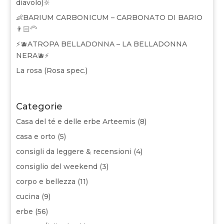
diavolo)🔆
👶BARIUM CARBONICUM – CARBONATO DI BARIO
👨🏻‍🦳
⚡🫐ATROPA BELLADONNA – LA BELLADONNA
NERA🫐⚡
La rosa (Rosa spec.)
Categorie
Casa del té e delle erbe Arteemis
(8)
casa e orto
(5)
consigli da leggere & recensioni
(4)
consiglio del weekend
(3)
corpo e bellezza
(11)
cucina
(9)
erbe
(56)